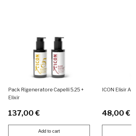
Pack Rigeneratore Capelli 5.25 +
ICON Elisir An
Elixir
137,00 €
48,00 €
Add to cart
Ad