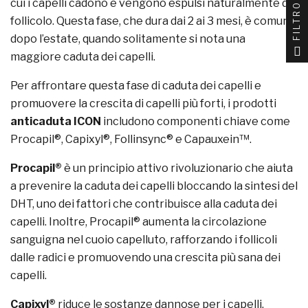
cui i capelli cadono e vengono espulsi naturalmente dal
FILTRO
follicolo. Questa fase, che dura dai 2 ai 3 mesi, è comune
dopo l’estate, quando solitamente si nota una
maggiore caduta dei capelli.
Per affrontare questa fase di caduta dei capelli e
promuovere la crescita di capelli più forti, i prodotti
anticaduta ICON
includono componenti chiave come
Procapil®, Capixyl®, Follinsync® e Capauxein™.
Procapil®
è un principio attivo rivoluzionario che aiuta
a prevenire la caduta dei capelli bloccando la sintesi del
DHT, uno dei fattori che contribuisce alla caduta dei
capelli. Inoltre, Procapil® aumenta la circolazione
sanguigna nel cuoio capelluto, rafforzando i follicoli
dalle radici e promuovendo una crescita più sana dei
capelli.
Capixyl®
riduce le sostanze dannose per i capelli,