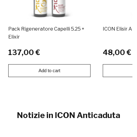
Pack Rigeneratore Capelli 5.25 +
ICON Elisir An
Elixir
137,00 €
48,00 €
Add to cart
Ad
Notizie in ICON Anticaduta