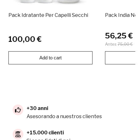
Pack Idratante Per Capelli Secchi
Pack India Nou
56,25 €
100,00 €
Antes
75,00 €
Add to cart
Ad
+30 anni
Asesorando a nuestros clientes
+15.000 clienti