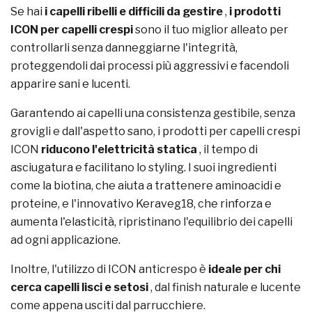
Se hai
i capelli ribelli e difficili da gestire
,
i prodotti
ICON per capelli crespi
sono il tuo miglior alleato per
controllarli senza danneggiarne l'integrità,
proteggendoli dai processi più aggressivi e facendoli
apparire sani e lucenti.
Garantendo ai capelli una consistenza gestibile, senza
grovigli e dall'aspetto sano, i prodotti per capelli crespi
ICON
riducono l'elettricità statica
, il tempo di
asciugatura e facilitano lo styling. I suoi ingredienti
come la biotina, che aiuta a trattenere aminoacidi e
proteine, e l'innovativo Keraveg18, che rinforza e
aumenta l'elasticità, ripristinano l'equilibrio dei capelli
ad ogni applicazione.
Inoltre, l'utilizzo di ICON anticrespo è
ideale per chi
cerca capelli lisci e setosi
, dal finish naturale e lucente
come appena usciti dal parrucchiere.