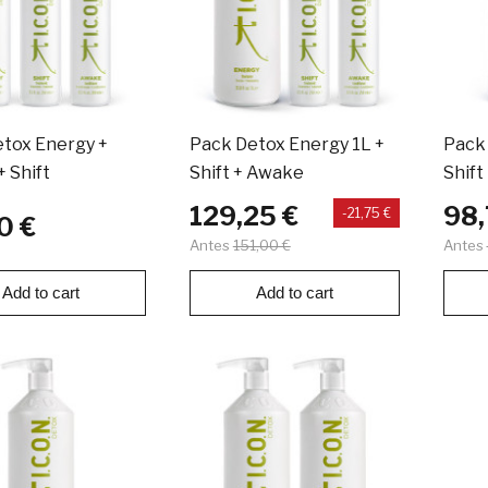
tox Energy +
Pack Detox Energy 1L +
Pack
 Shift
Shift + Awake
Shift
129,25 €
98,
-21,75 €
0 €
Antes
151,00 €
Antes
Add to cart
Add to cart