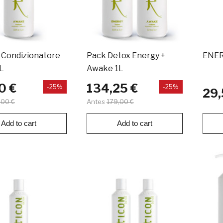
Condizionatore
Pack Detox Energy +
ENER
L
Awake 1L
0 €
134,25 €
-25%
-25%
29,
,00 €
Antes
179,00 €
Add to cart
Add to cart