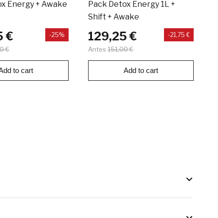
ox Energy + Awake
Pack Detox Energy 1L +
P
Shift + Awake
5 €
129,25 €
-25%
-21,75 €
0 €
Antes
151,00 €
A
Add to cart
Add to cart