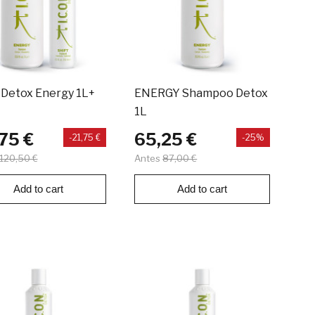
 Detox Energy 1L+
ENERGY Shampoo Detox
1L
75 €
65,25 €
-21,75 €
-25%
120,50 €
Antes
87,00 €
Add to cart
Add to cart