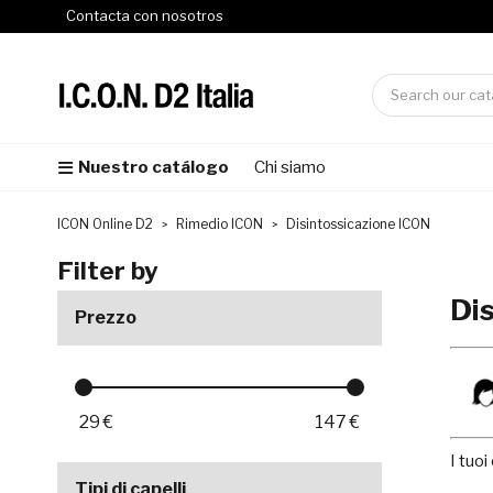
Contacta con nosotros
Nuestro catálogo
Chi siamo
ICON Online D2
Rimedio ICON
Disintossicazione ICON
Filter by
Di
Prezzo
29
€
147
€
I tuoi
Tipi di capelli