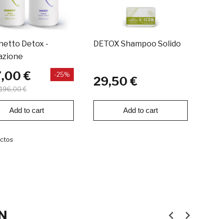
etto Detox -
DETOX Shampoo Solido
azione
,00 €
-25%
29,50 €
196,00 €
Add to cart
Add to cart
uctos
ON