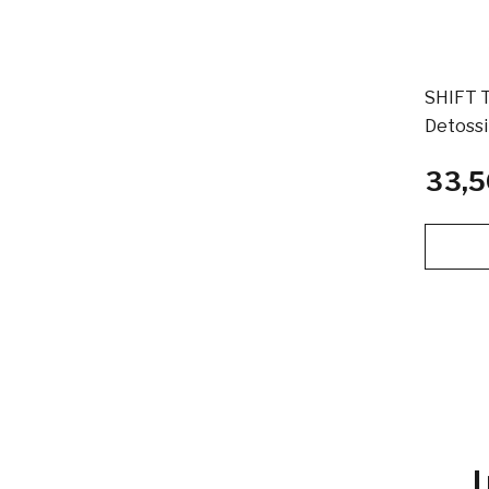
SHIFT 
Detoss
33,5
I