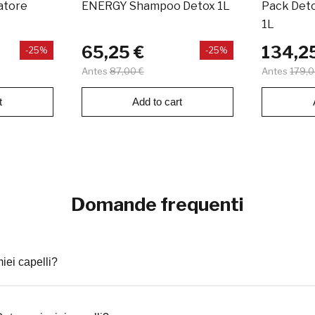
atore
ENERGY Shampoo Detox 1L
Pack Det
1L
65,25 €
134,2
-25%
-25%
Antes
87,00 €
Antes
179,0
t
Add to cart
Domande frequenti
iei capelli?