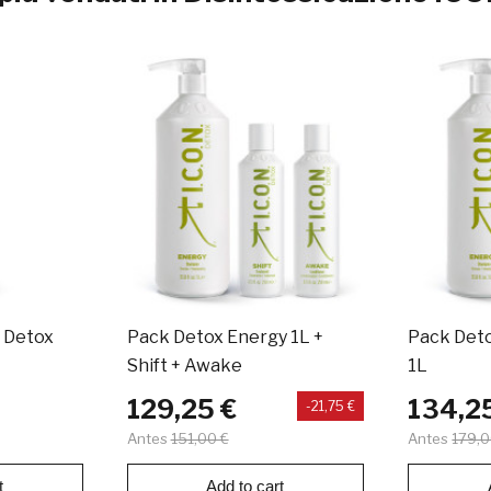
 Detox
Pack Detox Energy 1L +
Pack Det
Shift + Awake
1L
129,25 €
134,2
-21,75 €
Antes
151,00 €
Antes
179,0
t
Add to cart