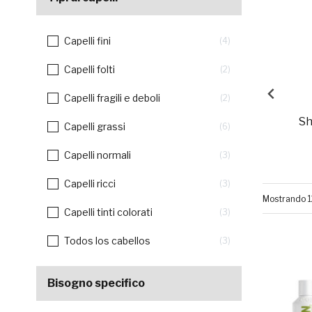
Capelli fini
4
Capelli folti
2
Capelli fragili e deboli
2
Sh
Capelli grassi
6
Capelli normali
3
Capelli ricci
3
Mostrando 1
Capelli tinti colorati
3
Todos los cabellos
3
Bisogno specifico