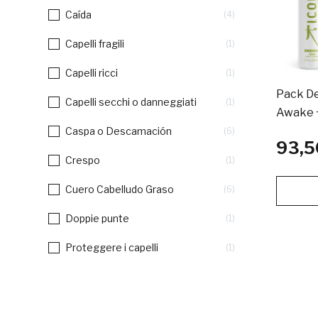
Caída
4
Capelli fragili
1
Capelli ricci
1
Pack De
Capelli secchi o danneggiati
1
Awake +
Caspa o Descamación
6
93,5
Crespo
1
Cuero Cabelludo Graso
6
Doppie punte
1
Proteggere i capelli
1