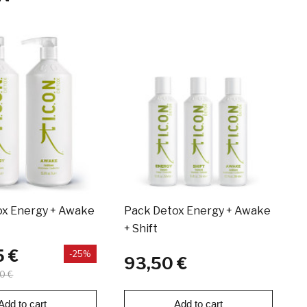
ox Energy + Awake
Pack Detox Energy + Awake
S
+ Shift
D
5 €
-25%
93,50 €
0 €
Add to cart
Add to cart