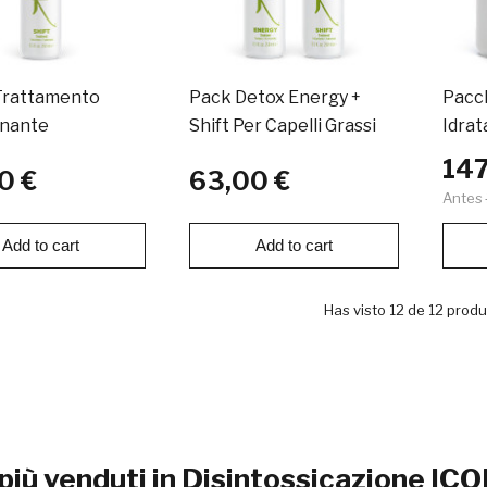
Trattamento
Pack Detox Energy +
Pacch
inante
Shift Per Capelli Grassi
Idrat
147
0 €
63,00 €
Antes
Add to cart
Add to cart
Has visto 12 de 12 prod
 più venduti in Disintossicazione IC