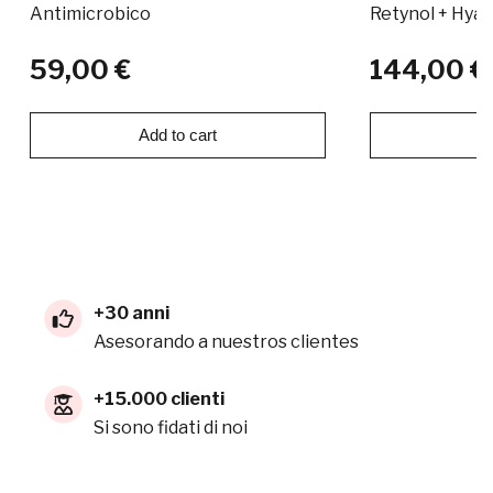
Antimicrobico
Retynol + Hyal
59,00 €
144,00 €
Add to cart
Ad
+30 anni
Asesorando a nuestros clientes
+15.000 clienti
Si sono fidati di noi