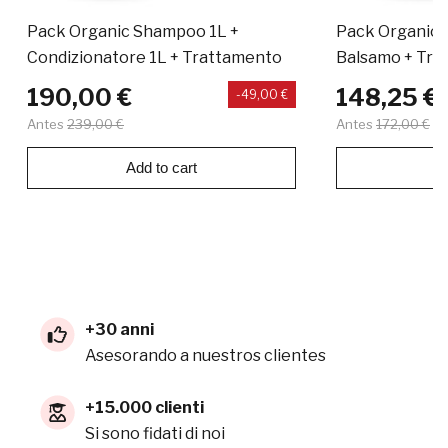
Pack Organic Shampoo 1L +
Pack Organic 
Condizionatore 1L + Trattamento
Balsamo + Tra
190,00 €
148,25 €
-49,00 €
Antes
239,00 €
Antes
172,00 €
Add to cart
Ad
+30 anni
Asesorando a nuestros clientes
+15.000 clienti
Si sono fidati di noi