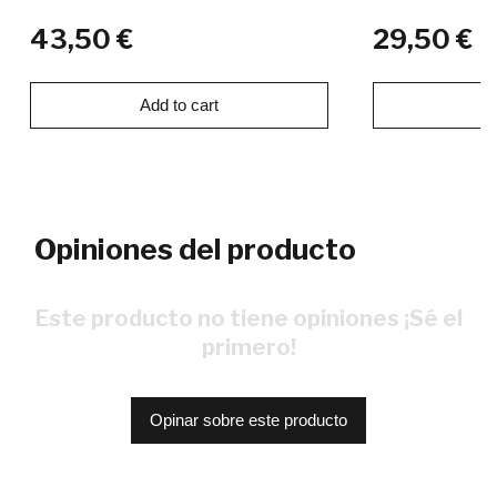
43,50 €
29,50 €
Add to cart
Ad
Opiniones del producto
Este producto no tiene opiniones ¡Sé el
primero!
Opinar sobre este producto