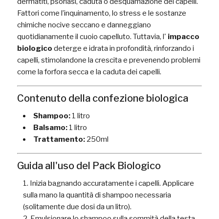
dermatiti, psoriasi, caduta o desquamazione dei capelli.
Fattori come l’inquinamento, lo stress e le sostanze
chimiche nocive seccano e danneggiano
quotidianamente il cuoio capelluto. Tuttavia, l'
impacco
biologico
deterge e idrata in profondità, rinforzando i
capelli, stimolandone la crescita e prevenendo problemi
come la forfora secca e la caduta dei capelli.
Contenuto della confezione biologica
Shampoo:
1 litro
Balsamo:
1 litro
Trattamento:
250ml
Guida all'uso del Pack Biologico
Inizia bagnando accuratamente i capelli. Applicare
sulla mano la quantità di shampoo necessaria
(solitamente due dosi da un litro).
Emulsionare lo shampoo sulla sommità della testa