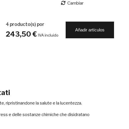
Cambiar
4
producto(s) por
Añadir artículos
243,50 €
IVA incluido
tati
te, ripristinandone la salute e la lucentezza.
tress e delle sostanze chimiche che disidratano