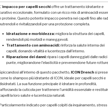
L'
impacco per capelli secchi
offre un trattamento idratante e
curativo eccezionale, formulato con un ricco mix di aminoacidi essen
e proteine. Questo potente impacco penetra nei capelli fino alle radi
nutrendoli e rivitalizzandoli per una protezione completa.
Idratazione e morbidezza:
migliora la struttura dei capelli,
rendendoli più morbidi e maneggevoli.
Trattamento con aminoacidi:
rinforza la salute interna dei
capelli, donando vitalità e lucentezza dall'interno.
Riparazione dei danni:
ripara i capelli danneggiati dalle radici 
punte, migliorandone l'elasticità e prevenendone future rotture
Spiccandosi all'interno di questo pacchetto,
ICON Drench
si prese
come lo shampoo più idratante di ICON, ideale per capelli secchi e
disidratati. La sua funzione principale è idratare in profondità,
rafforzando la cuticola per trattenere l'umidità essenziale e restituir
capelli la loro salute e lucentezza naturali.
Particolarmente indicato per capelli colpiti da inquinamento, stress