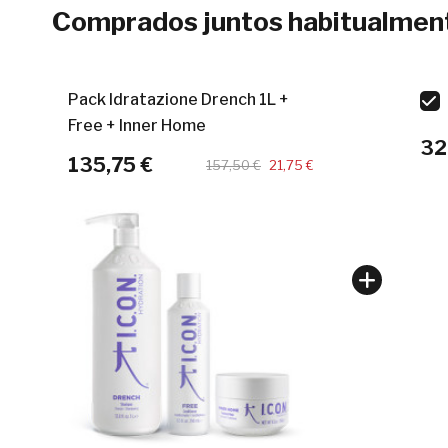
Comprados juntos habitualmen
Pack Idratazione Drench 1L +
Free + Inner Home
32
135,75 €
157,50 €
21,75 €