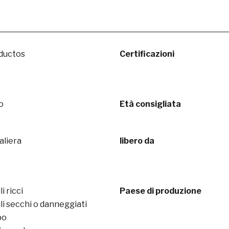
ductos
Certificazioni
o
Età consigliata
aliera
libero da
i ricci
Paese di produzione
li secchi o danneggiati
po