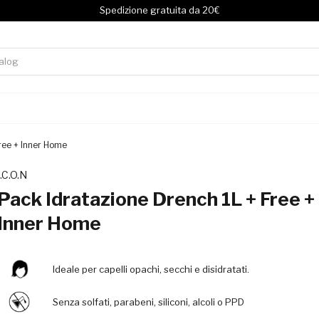
Spedizione gratuita da 20€
ree + Inner Home
I.C.O.N
Pack Idratazione Drench 1L + Free +
Inner Home
Ideale per capelli opachi, secchi e disidratati.
Senza solfati, parabeni, siliconi, alcoli o PPD