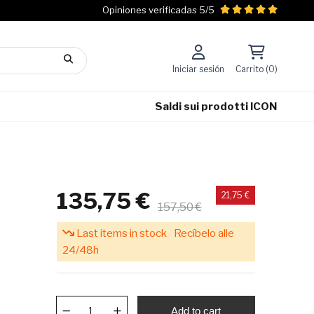
Opiniones verificadas 5/5
Iniciar sesión
Carrito (0)
Saldi sui prodotti ICON
135,75 €
21,75 €
157,50 €
Last items in stock
Recíbelo alle
24/48h
Add to cart