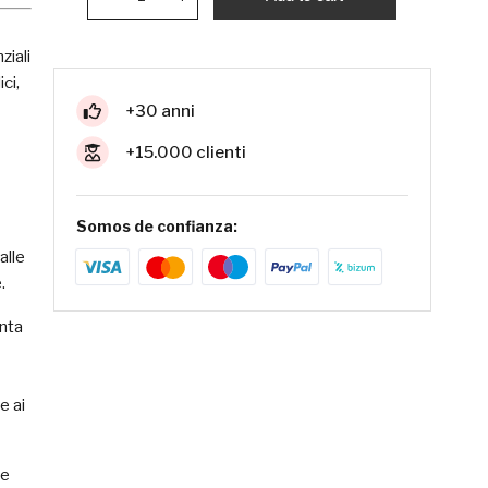
ziali
ci,
+30 anni
+15.000 clienti
Somos de confianza:
alle
.
nta
e ai
 e