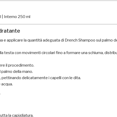
l | Interno 250 ml
idratante
 e applicare la quantità adeguata di Drench Shampoo sul palmo del
a testa con movimenti circolari fino a formare una schiuma, distri
re il procedimento.
l palmo della mano.
e, pettinando delicatamente i capelli con le dita.
e acqua.
r
ta la capigliatura.