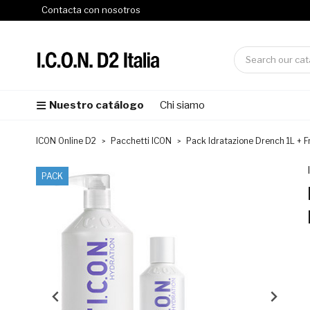
Contacta con nosotros
Nuestro catálogo
Chi siamo
ICON Online D2
Pacchetti ICON
Pack Idratazione Drench 1L + F
PACK