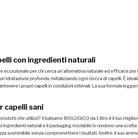
pelli con ingredienti naturali
 eccezionale per chi cerca un'alternativa naturale ed efficace per l
n'idratazione profonda, rivitalizzando ogni ciocca di capelli. È ideal
nere i propri capelli in condizioni ottimali. La sua formula leggera 
 capelli sani
odotti che utilizzi? Il balsamo BIOLOGICO da 1 litro è il tuo migli
suoi ingredienti naturali e il packaging riciclabile lo rendono una s
zza sostenibile senza compromettere i risultati. Inoltre, il suo arom