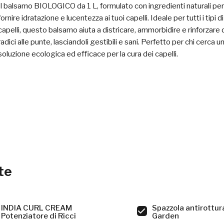
Il balsamo BIOLOGICO da 1 L, formulato con ingredienti naturali per
fornire idratazione e lucentezza ai tuoi capelli. Ideale per tutti i tipi di
capelli, questo balsamo aiuta a districare, ammorbidire e rinforzare 
radici alle punte, lasciandoli gestibili e sani. Perfetto per chi cerca u
soluzione ecologica ed efficace per la cura dei capelli.
te
INDIA CURL CREAM
Spazzola antirottura
Potenziatore di Ricci
Garden