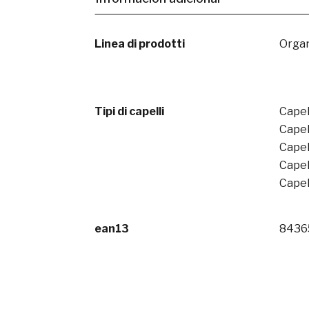
Linea di prodotti
Orga
Tipi di capelli
Capell
Capell
Capell
Capel
Capell
ean13
8436