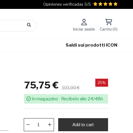
Opiniones verificadas 5/5
Iniciar sesión
Carrito (0)
Saldi sui prodotti ICON
75,75 €
25%
101,00 €
In magazzino
Recíbelo alle 24/48h
Add to cart