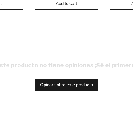
t
Add to cart
ste producto no tiene opiniones ¡Sé el primer
Opinar sobre este producto