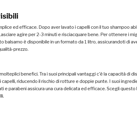
isibili
ice ed efficace. Dopo aver lavato i capelli con il tuo shampoo abit
Lasciare agire per 2-3 minuti e risciacquare bene. Per ottenere i mig
to balsamo è disponibile in un formato da 1 litro, assicurandoti di 
qualità-prezzo.
teplici benefici. Tra i suoi principali vantaggi c'è la capacità di di
 capelli, riducendo il rischio di rotture e doppie punte. I suoi ingredie
olfati e parabeni assicura una cura delicata ed efficace. Scegli que
li.