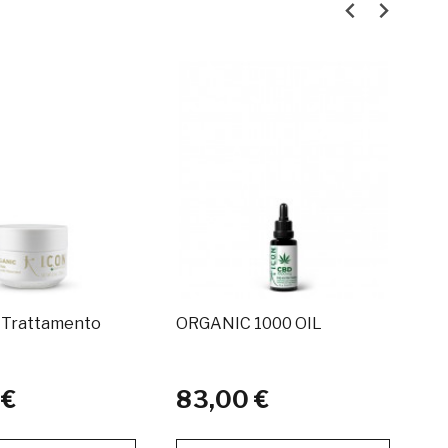
Trattamento
ORGANIC 1000 OIL
Pa
 €
83,00 €
3