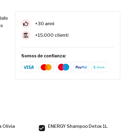
dalle
+30 anni
na
+15.000 clienti
Somos de confianza:
 Olivia
ENERGY Shampoo Detox 1L