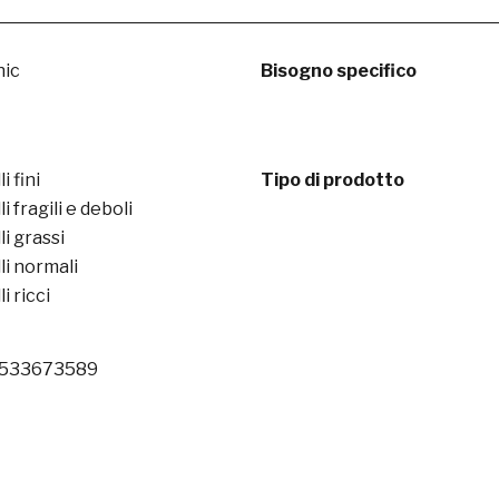
nic
Bisogno specifico
i fini
Tipo di prodotto
i fragili e deboli
i grassi
li normali
i ricci
533673589