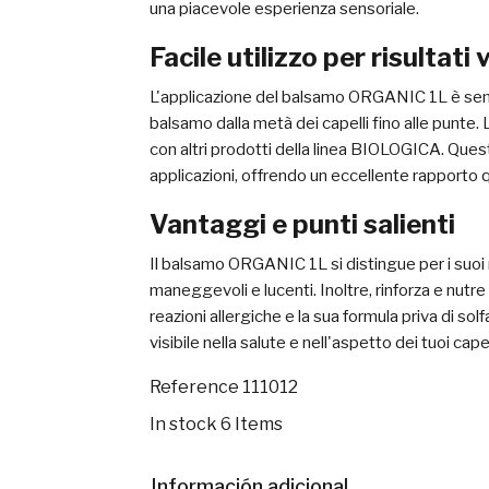
una piacevole esperienza sensoriale.
Facile utilizzo per risultati v
L'applicazione del balsamo ORGANIC 1L è sempl
balsamo dalla metà dei capelli fino alle punte. 
con altri prodotti della linea BIOLOGICA. Ques
applicazioni, offrendo un eccellente rapporto 
Vantaggi e punti salienti
Il balsamo ORGANIC 1L si distingue per i suoi mol
maneggevoli e lucenti. Inoltre, rinforza e nutre i
reazioni allergiche e la sua formula priva di s
visibile nella salute e nell'aspetto dei tuoi capel
Reference
111012
In stock
6 Items
Información adicional