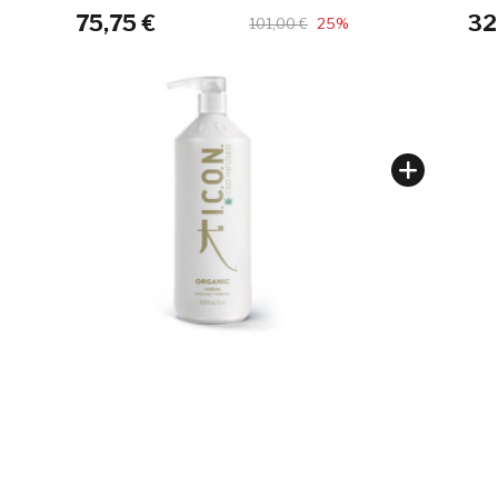
75,75 €
32
101,00 €
25%