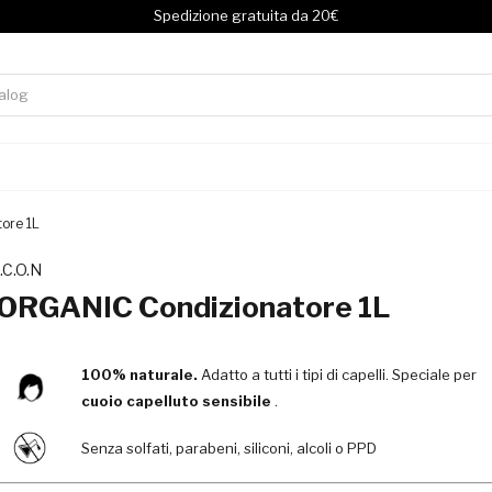
Spedizione gratuita da 20€
ore 1L
I.C.O.N
ORGANIC Condizionatore 1L
100% naturale.
Adatto a tutti i tipi di capelli. Speciale per
cuoio capelluto sensibile
.
Senza solfati, parabeni, siliconi, alcoli o PPD