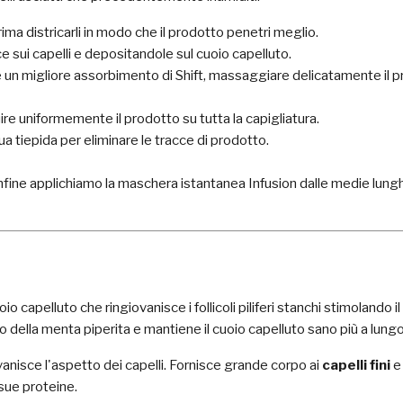
rima districarli in modo che il prodotto penetri meglio.
ce sui capelli e depositandole sul cuoio capelluto.
 un migliore assorbimento di Shift, massaggiare delicatamente il pr
uire uniformemente il prodotto su tutta la capigliatura.
a tiepida per eliminare le tracce di prodotto.
fine applichiamo la maschera istantanea Infusion dalle medie lung
io capelluto che ringiovanisce i follicoli piliferi stanchi stimolando 
rto della menta piperita e mantiene il cuoio capelluto sano più a lungo 
nisce l'aspetto dei capelli. Fornisce grande corpo ai
capelli fini
 sue proteine.