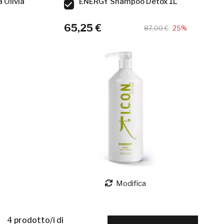
 Olivia
ENERGY Shampoo Detox 1L
65,25 €
87,00 €
25%
Modifica
4
prodotto/i di