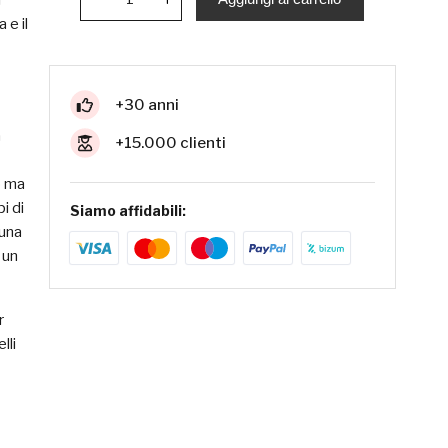
i
 e il
+30 anni
a
+15.000 clienti
o ma
i di
Siamo affidabili:
 una
 un
r
lli