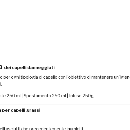
da
dei capelli danneggiati
co per ogni tipologia di capello con l'obiettivo di mantenere un'igie
i.
e 250 ml | Spostamento 250 ml | Infuso 250g
 per capelli grassi
pelli asciutti che precedentemente inumiditi.