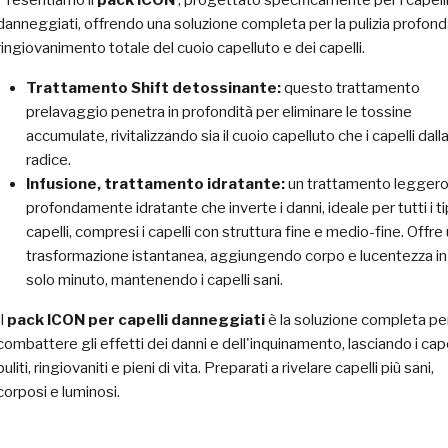
Presentiamo il
pack ICON
, progettato specificamente per i capell
danneggiati, offrendo una soluzione completa per la pulizia profonda
ringiovanimento totale del cuoio capelluto e dei capelli.
Trattamento Shift detossinante:
questo trattamento
prelavaggio penetra in profondità per eliminare le tossine
accumulate, rivitalizzando sia il cuoio capelluto che i capelli dall
radice.
Infusione, trattamento idratante:
un trattamento legger
profondamente idratante che inverte i danni, ideale per tutti i tip
capelli, compresi i capelli con struttura fine e medio-fine. Offre
trasformazione istantanea, aggiungendo corpo e lucentezza in
solo minuto, mantenendo i capelli sani.
Il
pack ICON per capelli danneggiati
è la soluzione completa pe
combattere gli effetti dei danni e dell'inquinamento, lasciando i cape
puliti, ringiovaniti e pieni di vita. Preparati a rivelare capelli più sani,
corposi e luminosi.