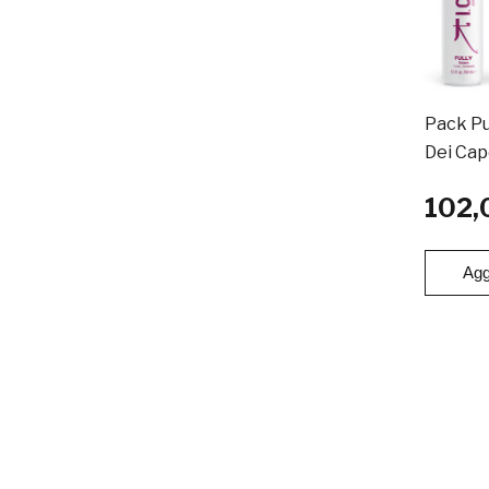
Pack Pu
Dei Cape
102,
Agg