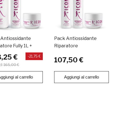
 Antiossidante
Pack Antiossidante
atore Fully 1L +
Riparatore
ote + Infusion
,25 €
-21,75 €
107,50 €
di
165,00 €
ggiungi al carrello
Aggiungi al carrello