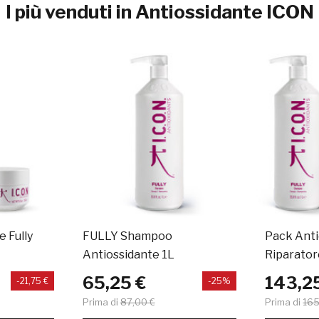
I più venduti in Antiossidante ICON
 Fully
FULLY Shampoo
Pack Anti
Antiossidante 1L
Riparatore
Antidote 
65,25 €
143,2
-21,75 €
-25%
Prima di
87,00 €
Prima di
165