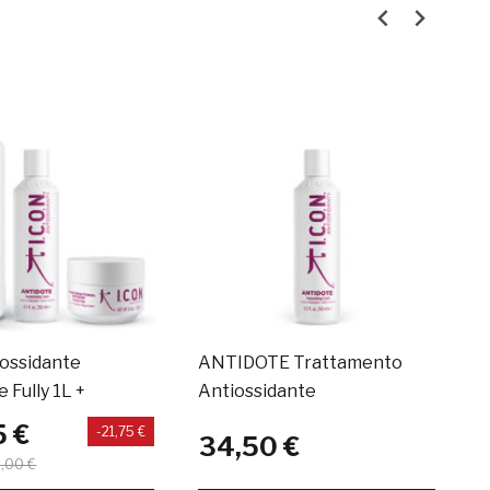
ossidante
ANTIDOTE Trattamento
F
 Fully 1L +
Antiossidante
A
+ Infusion
5 €
-21,75 €
34,50 €
,00 €