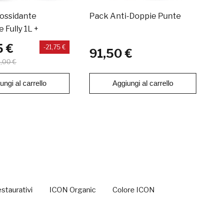
ossidante
Pack Anti-Doppie Punte
P
 Fully 1L +
C
+ Infusion
5 €
-21,75 €
91,50 €
,00 €
ungi al carrello
Aggiungi al carrello
staurativi
ICON Organic
Colore ICON