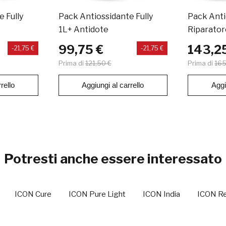
 Fully
Pack Antiossidante Fully
Pack Anti
1L+ Antidote
Riparatore
Antidote 
99,75 €
143,2
-21,75 €
-21,75 €
Prima di
121,50 €
Prima di
165
rello
Aggiungi al carrello
Aggi
Potresti anche essere interessato
ICON Cure
ICON Pure Light
ICON India
ICON Re