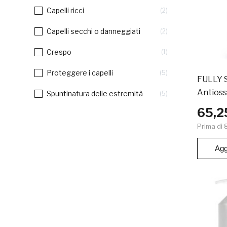
Capelli ricci
2
Capelli secchi o danneggiati
2
Crespo
1
Proteggere i capelli
5
FULLY 
Antioss
Spuntinatura delle estremità
5
65,2
Prima di
Agg