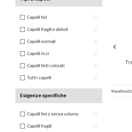
Capelli fini
2
Capelli fragili e deboli
2
Capelli normali
1
Capelli ricci
1
Tr
Capelli tinti colorati
1
Tutti i capelli
1
Visualizzazi
Esigenze specifiche
Capelli fini o senza volume
5
Capelli fragili
5