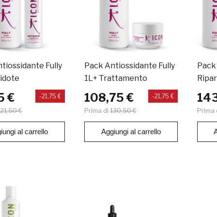
tiossidante Fully
Pack Antiossidante Fully
Pack
idote
1L+ Trattamento
Ripar
Antid
5 €
108,75 €
143
-21,75 €
-21,75 €
121,50 €
Prima di
130,50 €
Prima 
iungi al carrello
Aggiungi al carrello
A