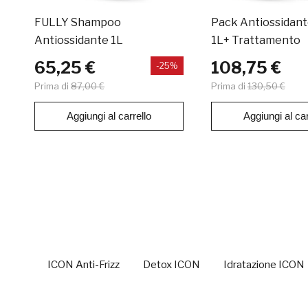
FULLY Shampoo
Pack Antiossidante
Antiossidante 1L
1L+ Trattamento
65,25 €
108,75 €
-25%
Prima di
87,00 €
Prima di
130,50 €
Aggiungi al carrello
Aggiungi al car
ICON Anti-Frizz
Detox ICON
Idratazione ICON