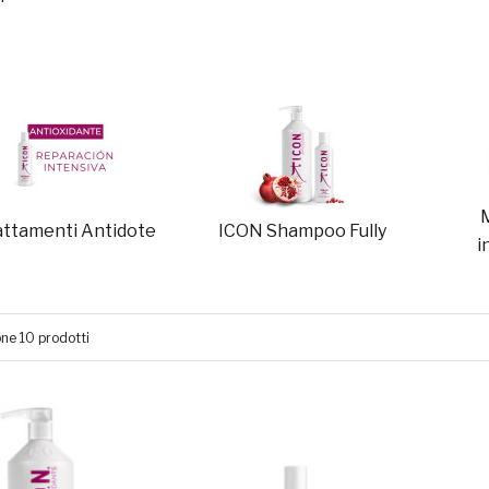
attamenti Antidote
ICON Shampoo Fully
i
one 10 prodotti