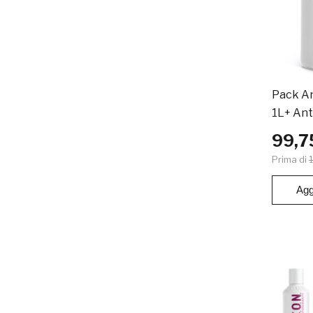
Pack An
1L+ Ant
99,7
Prima di
Agg