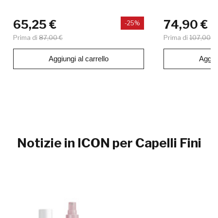
65,25 €
74,90 €
-25%
Prima di
87,00 €
Prima di
107,00 €
Aggiungi al carrello
Aggiun
Notizie in ICON per Capelli Fini