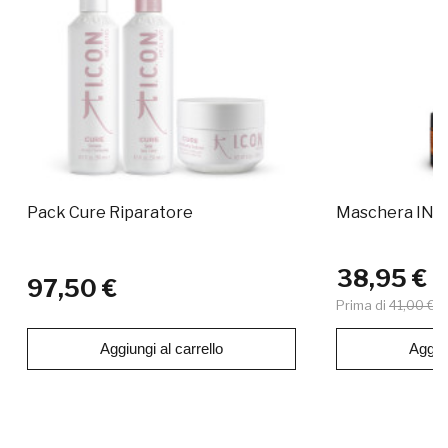
Pack Cure Riparatore
Maschera IND
38,95 €
97,50 €
Prima di
41,00 €
Aggiungi al carrello
Aggiun