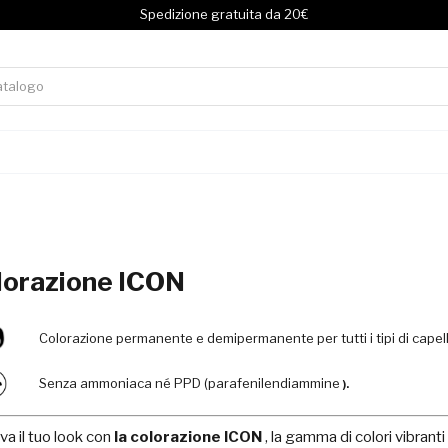
Spedizione gratuita da 20€
lorazione ICON
Colorazione permanente e demipermanente per tutti i tipi di capell
Senza ammoniaca né PPD (parafenilendiammine
).
va il tuo look con
la colorazione ICON
, la gamma di colori vibrant