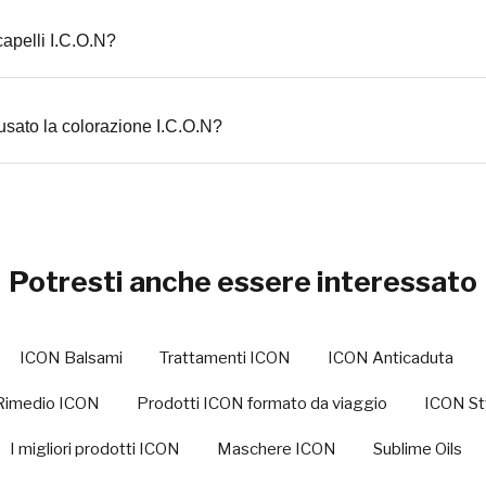
capelli I.C.O.N?
usato la colorazione I.C.O.N?
Potresti anche essere interessato
ICON Balsami
Trattamenti ICON
ICON Anticaduta
Rimedio ICON
Prodotti ICON formato da viaggio
ICON St
I migliori prodotti ICON
Maschere ICON
Sublime Oils