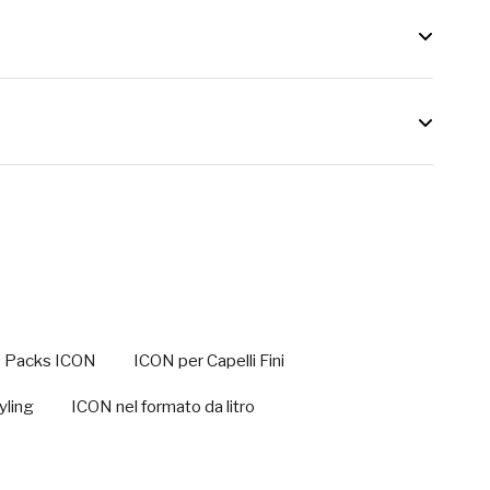
Packs ICON
ICON per Capelli Fini
yling
ICON nel formato da litro