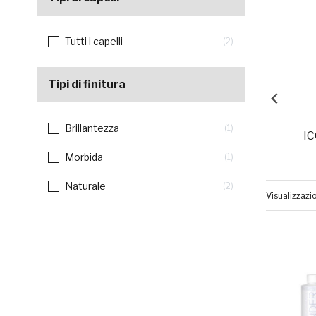
Tutti i capelli
2
Tipi di finitura
Brillantezza
1
IC
Morbida
1
Naturale
2
Visualizzazi