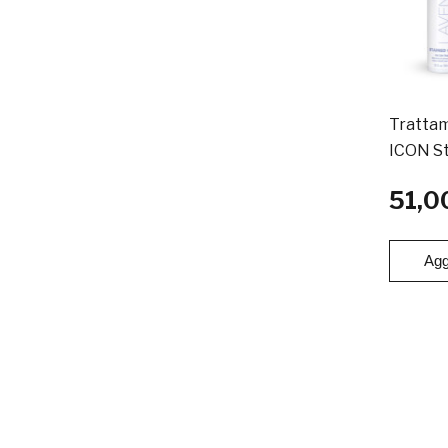
Tratta
ICON St
51,0
Agg