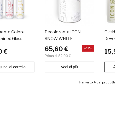
mento Colore
Decolorante ICON
Ossi
ained Glass
SNOW WHITE
Deve
65,60 €
-20%
0 €
15,
Prima di
82,00 €
iungi al carrello
Vedi di più
A
Hai visto 4 dei prodotti 