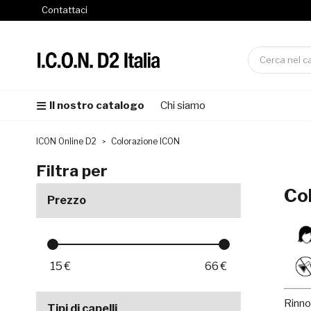
Contattaci
Il nostro catalogo
Chi siamo
ICON Online D2
Colorazione ICON
Filtra per
Co
Prezzo
15
€
66
€
Rinno
Tipi di capelli