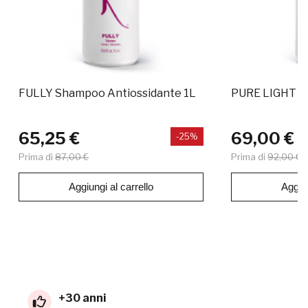
FULLY Shampoo Antiossidante 1L
PURE LIGHT Ba
65,25 €
69,00 €
-25%
Prima di
87,00 €
Prima di
92,00 €
Aggiungi al carrello
Aggiun
+30 anni